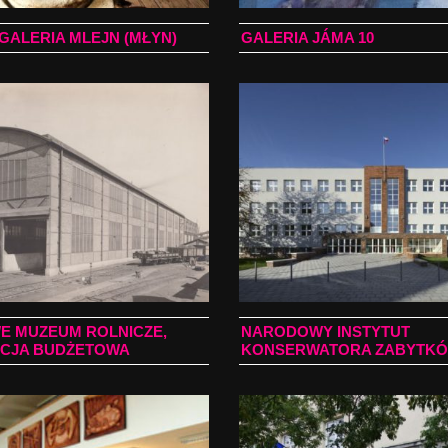
GALERIA MLEJN (MŁYN)
GALERIA JÁMA 10
 MUZEUM ROLNICZE,
NARODOWY INSTYTUT
CJA BUDŻETOWA
KONSERWATORA ZABYTK