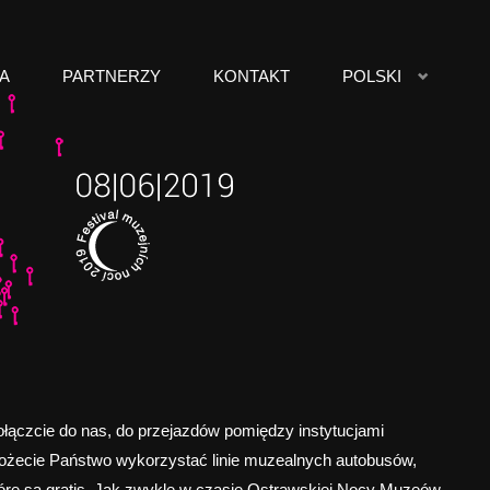
A
PARTNERZY
KONTAKT
POLSKI
łączcie do nas, do przejazdów pomiędzy instytucjami
żecie Państwo wykorzystać linie muzealnych autobusów,
óre są gratis. Jak zwykle w czasie Ostrawskiej Nocy Muzeów