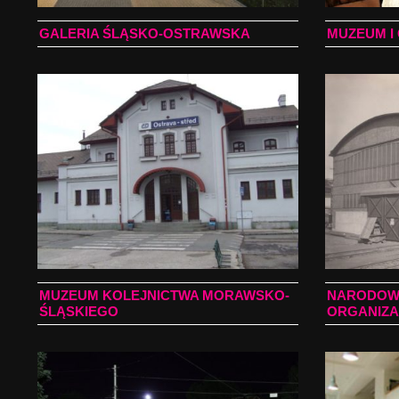
GALERIA ŚLĄSKO-OSTRAWSKA
MUZEUM I 
MUZEUM KOLEJNICTWA MORAWSKO-
NARODOWE
ŚLĄSKIEGO
ORGANIZA