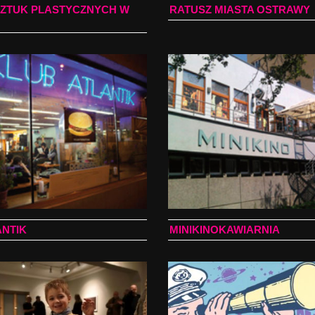
SZTUK PLASTYCZNYCH W
RATUSZ MIASTA OSTRAWY
ANTIK
MINIKINOKAWIARNIA