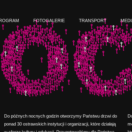
ip
ROGRAM
FOTOGALERIE
TRANSPORT
MEDI
ntent
Do późnych nocnych godzin otworzymy Państwu drzwi do
Do
ponad 30 ostrawskich instytucji i organizacji, które działają
mo
w sferze kultury i edukacji. Przygotowaliśmy dla Państwa
kt