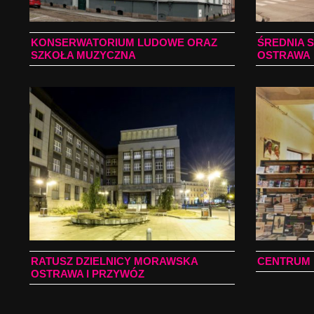
KONSERWATORIUM LUDOWE ORAZ
ŚREDNIA 
SZKOŁA MUZYCZNA
OSTRAWA
RATUSZ DZIELNICY MORAWSKA
CENTRUM 
OSTRAWA I PRZYWÓZ