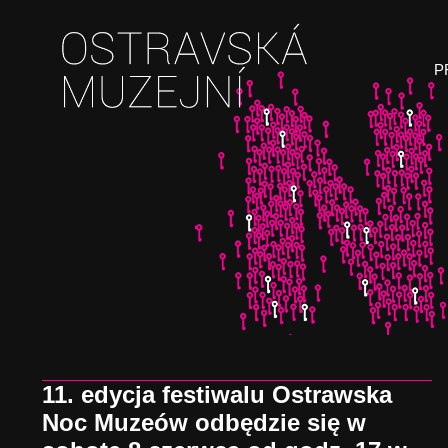
Sk
P
to
co
11. edycja festiwalu Ostrawska
Noc Muzeów odbędzie się w