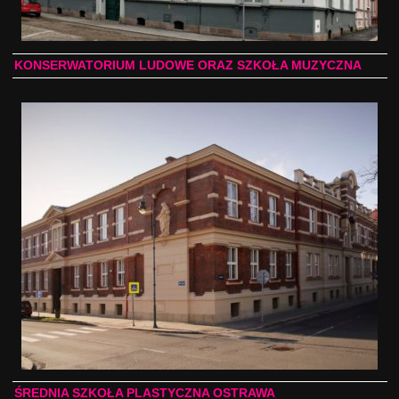
KONSERWATORIUM LUDOWE ORAZ SZKOŁA MUZYCZNA
ŚREDNIA SZKOŁA PLASTYCZNA OSTRAWA