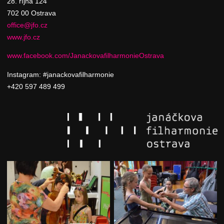
28. října 124
702 00 Ostrava
office@jfo.cz
www.jfo.cz
www.facebook.com/JanackovafilharmonieOstrava
Instagram: #janackovafilharmonie
+420 597 489 499