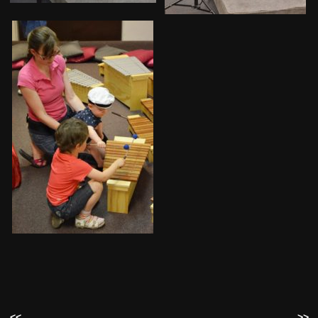
<<
>>