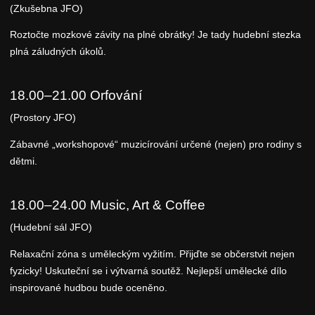
(Zkušebna JFO)
Roztočte mozkové závity na plné obrátky! Je tady hudební stezka
plná záludných úkolů.
18.00–21.00 Orfování
(Prostory JFO)
Zábavné „workshopové“ muzicírování určené (nejen) pro rodiny s
dětmi.
18.00–24.00 Music, Art & Coffee
(Hudební sál JFO)
Relaxační zóna s uměleckým vyžitím. Přijďte se občerstvit nejen
fyzicky! Uskuteční se i výtvarná soutěž. Nejlepší umělecké dílo
inspirované hudbou bude oceněno.